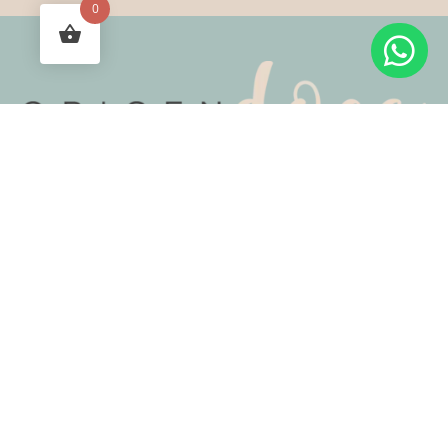
0

2024 Origen Doce.
Todos los derechos reservados
Diseño por UNO Agencia
Acerca de mí
Tours y Retiros
Asesorías
Tienda
Blog
Redes Sociales