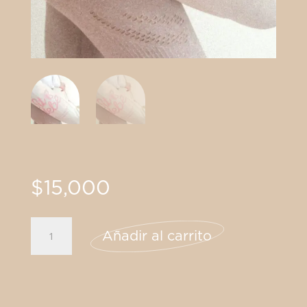
$
15,000
Tula
Añadir al carrito
Fit
Hebe
cantidad