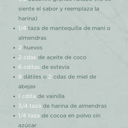
siente el sabor y reemplaza la
harina)
1/4
taza de mantequilla de maní o
almendras
2
huevos
2 cdas
de aceite de coco
6 cditas
de estevia
8
dátiles o
2
cdas de miel de
abejas
1 cdita
de vainilla
3/4 taza
de harina de almendras
1/4 taza
de cocoa en polvo sin
azúcar