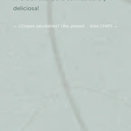
deliciosa!
←
¿Crepes saludables? ¡Yes, please!
Kale CHIPS
→