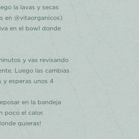
luego la lavas y secas
s en @vitaorganicos)
iva en el bowl donde
minutos y vas revisando
ente. Luego las cambias
s y esperas unos 4
reposar en la bandeja
 poco el calor.
donde quieras!