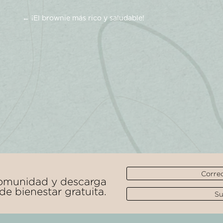
←
¡El brownie más rico y saludable!
comunidad y descarga
de bienestar gratuita.
Su